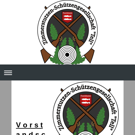
V o r s t
a n d s c